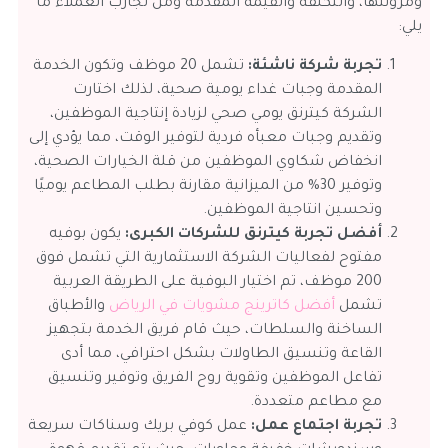
ومرونتها، والتكلفة والقيمة المقدمة ومن تجارب العملاء ما
يلي:
تجربة شركة ناشئة:
تشمل 20 موظف وتكون الخدمة
المقدمة وجبات غداء يومية صحية، لذلك اختارت
الشركة كيترنق يومي صحي لزيادة إنتاجية الموظفين،
وتقديم وجبات معبأه فردية لتوفير الوقت، مما يؤدي إلى
انخفاض شكاوي الموظفين من قلة الخيارات الصحية،
وتوفير 30% من الميزانية مقارنة بطلب المطاعم يوميًا
وتحسين انتاجية الموظفين.
أفضل تجربة كيترنق للشركات الكبرى:
يكون بوفيه
مفتوح لفعاليات الشركة الاستثمارية التي تشمل فوق
200 موظف، تم اختيار البوفية على الطريقة العربية
تشمل
أفضل كاترينج مشويات في الرياض
والأطباق
الساخنة والسلطات، حيث قام فريق الخدمة بتجهيز
القاعة وتنسيق الطاولات بشكل احترافي، مما أدى
تفاعل الموظفين وتقوية روح الفريق وتوفير وتنسيق
مع مطاعم متعددة.
تجربة اجتماع عمل:
عمل كوفي بريك وسناكات سريعة