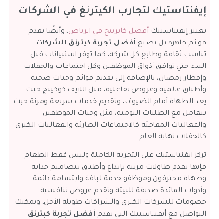
إيفنتاستيك لتجارب الكيترنغ في الشركات
تعتبر إيفنتاستيك
أفضل كاترينج في الرياض
، وأيضًا تقدم
قوائم جاهزة بل تصنع
أفضل تجربة كيترنق للشركات
تناسب ثقافة وطابع كل شركة، كما توفر استبيانات قبل
البدء حتي توافق أذواق الموظفين وكل اجتماعات والحفلات
وإفطار رمضان، بالإضافة إلى تقديم قوائم وجبات صحية
وأطباق عالمية وعروض تفاعلية، مثل اللايف كوكينج حيث
يعد الطهاة أمام الضيوف، وتقديم خدمات سريعة ومرنة حيث
تتعامل مع الطلبات اليومية، مثل وجبات الموظفين
والفعاليات المفاجئة كالاجتماعات الطارئة والفعاليات الكبرى
كالحفلات نهاية العام.
تركز ايفنتاستيك على التجربة الكاملة وليس فقط الطعام
فإنها تقدم طاولات مزينة بإبداع وأطباق بتصاميم جذابة
وطهاة محترفون وموظفو خدمة لباقة وابتسامة دائمة
وأدوات المائدة صديقة للبيئة وتقدم عروض تنافسية
خصومات للشركات الكبرى والشراكات طويلة الأجل، ويمكنك
التواصل مع أيفنتاستيك التي تقدم
أفضل تجربة كيترنق