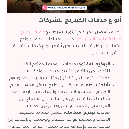
أنواع خدمات الكيترنج للشركات
تختلف
أفضل تجربة كيترنق للشركات و
كيفية تنظيم
ضيافة مناسبات الرياض
حسب احتياجات العملاء ونوع
الفعاليات وطريقة التقديم ومن أشهر أنواع خدمات التغذية
للشركات ما يلي:
البوفيه المفتوح:
خدمات البوفيه المفتوح القابل
للتخصيص بالكامل لتلبية احتياجات وتفضيلات
عملائنا، لتوفير تجربة كيترنق متنوعة وفريدة لضيوفهم.
شاحنات طعام:
عبارة عن مطبخ متنقل مجهز لتقديم
الأطباق والمشروبات اللذيذة والساخنة والباردة، وتعد
مثالية للأحداث الخارجية وتساعد على الاندماج بين
الموظفين والعملاء والضيوف لتوثيق العلاقة.
خدمات كيترنق متكاملة:
تشمل خدماتنا تخطيط
الأحداث وتصميم قوائم الطعام وتوصيله، بالإضافة إلى
طاقم خدمة وإشراف مدرب بشكل احترافي متواجد في