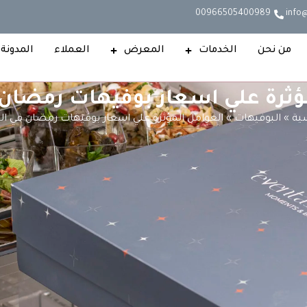
00966505400989
info
من نحن
الخدمات
المعرض
العملاء
المدونة
ؤثرة علي اسعار بوفيهات رمضان
سية
»
البوفيهات
»
العوامل المؤثرة علي اسعار بوفيهات رمضان في ال