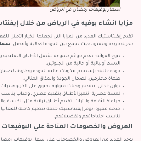
اسعار بوفيهات رمضان في الرياض
مزايا انشاء بوفيه في الرياض من خلال إيفنت
تقدم إيفنتاستيك العديد من المزايا التي تجعلها الخيار الأمثل 
تجربة فريدة ومميزة، حيث تجمع بين الجودة العالية وأفضل
اسعار
تنوع القوائم: تقدم قوائم متنوعة تشمل الأطباق التقليدية و
الدسم أونباتية أو خالية من الجلوتين.
جودة عالية: بإستخدم مكونات عالية الجودة وطازجة، لضمان ا
طهاة محترفين، لضمان الجودة والمذاق المثالي.
توازن غذائي: بتقديم وجبات متوازنة تحتوي على الكربوهيدرا
لمسة عصرية: تتميز الأطباق بتقديم عصري، وجذاب يناسب ا
مراعاة الثقافة والتراث: تقديم أطباق تراثية مثل الكبسة و
خدمة مميزة: توفر إيفنتاستيك خدمة تنظيم كاملة للفعاليات 
تناسب احتياجاتهم وتفضيلاتهم.
العروض والخصومات المتاحة علي البوفيهات
يوجد العديد من العروض والخصومات على اسعار بوفيهات رمضان ا