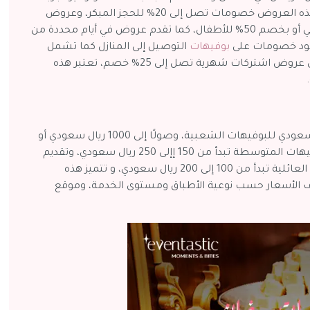
مميزة، حيث تشمل هذه العروض خصومات تصل إلى 20% للحجز المبكر، وعروض
خاصة للمجموعات الكبيرة تصل إلى 30%، بالإضافة إلى دخول مجاني أو بخصم 50% للأطفال، كما تقدم عروض في أيام محددة من
 وجود خصومات على
بوفيهات
التوصيل إلى المنازل كما تشمل
العروض مزايا للعملاء الدائمين وأعضاء برامج الولاء، بالإضافة إلى عروض اشتركات شهرية تصل إلى 25% خصم، تعتبر هذه
.
بين 50 ريال سعودي للبوفيهات الشعبية، وصولًا إلى 1000 ريال سعودي أو
أكثر للبوفيهات الفاخرة في الفنادق ذات الخمس نجوم، ولكن البوفيهات المتوسطة تبدأ من 150 إإلى 250 ريال سعودي، وتقديم
تشكيلة متنوعة من الأطباق التقليدية والعالمية، بينما البوفيهات العائلية تبدأ من 100 إلى 200 ريال سعودي، و تتميز هذه
تف الأسعار حسب نوعية الأطباق ومستوى الخدمة، وموقع