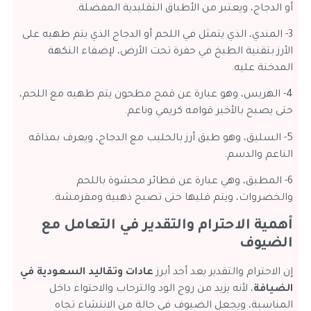
أو الدجاج، ويعتبر من الأطباق التقليدية المفضلة.
3- المندي، الذي يتمثل في اللحم أو الدجاج الذي يتم طهيه على
الأرز بتقنية الطبخ في حفرة تحت الأرض، لإضفاء النكهة
المدخنة عليه.
4- الهريس، وهو عبارة عن قمح مطحون يتم طهيه مع اللحم،
حتى يصبح بالأخير قوامه كريمي وناعم.
5- السليق، وهو طبق أرز بالحليب مع الدجاج، ويعرف بمذاقه
الناعم والدسم.
6- المطبق، وهي عبارة عن فطائر محشوة باللحم
والخضروات، ويتم قليها حتى تصبح ذهبية ومقرمشة.
أهمية الاحترام والتقدير في التعامل مع
الضيوف
إن الاحترام والتقدير يعد أحد أبرز
عادات وتقاليد السعودية في
الضيافة
، لأنه يزيد من روح الود والترحاب والاحتواء داخل
المناسبة، ويجعل الضيوف في حالة من الانتشاء تجاه