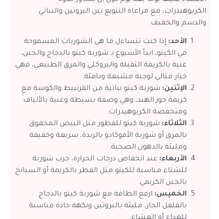
الكربوهيدرات، مع مراعاة التنويع بين البروتين والنباتي
والدسم والخفيف:
الأحد:
إذا كنت تتساءل ما هي الشوربات المسموحة
في الكيتو، ابدأ الأسبوع بـ شوربة كيتو بالدجاج والجبن،
غنية بالكريمة الثقيلة والبروكلي والمرق الطبيعي، فهي
خيار مثالي لوجبة مشبعة ودافئة.
الإثنين:
شوربة كيتو نباتية من القرنبيط والكوسة مع
كريمة جوز الهند، وهي وصفة بسيطة وغنية بالألياف
ومنخفضة الكربوهيدرات.
الثلاثاء:
شوربة كيتو للفطور مثل البيض المخفوق
بالمرق أو شوربة الأفوكادو بالزبدة، سريعة وخفيفة
ومليئة بالدهون الصحية.
الأربعاء:
عند انخفاض درجات الحرارة، جرب شوربة
للشتاء مناسبة للكيتو مثل الفطر بالكريمة أو السبانخ
بالجبن الكريمي.
الخميس:
ارفع الطاقة مع شوربة كيتو بالدجاج
بالفلفل الحار، مليئة بالبروتين ونكهة حادة مناسبة
للغداء أو العشاء.